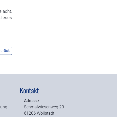
lacht.
 dieses
urück
Kontakt
Adresse
rung
Schmalwiesenweg 20
61206 Wöllstadt