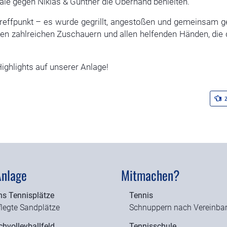
nale gegen Niklas & Günther die Oberhand behielten.
effpunkt – es wurde gegrillt, angestoßen und gemeinsam ge
 den zahlreichen Zuschauern und allen helfenden Händen, die
Highlights auf unserer Anlage!
z
Anlage
Mitmachen?
hs Tennisplätze
Tennis
legte Sandplätze
Schnuppern nach Vereinba
hvolleyballfeld
Tennisschule